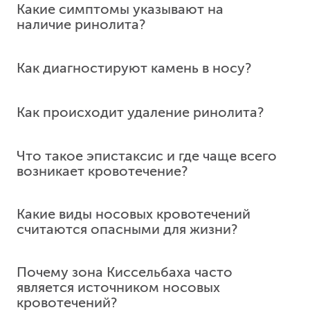
Какие симптомы указывают на
наличие ринолита?
Репозиция скуловой кости (остеосинтез) (без
стоимости фиксирующих материалов)
5 690
у. е.
540 550
₽
Как диагностируют камень в носу?
Оперативное вмешательство на верхней
челюсти 1-я категория (1-2 зуба)
Как происходит удаление ринолита?
5 112
у. е.
485 640
₽
Оперативное вмешательство на нижней
Что такое эпистаксис и где чаще всего
челюсти 2-я категория (3-4 зуба)
возникает кровотечение?
5 112
у. е.
485 640
₽
Оперативное вмешательство на верхней
Какие виды носовых кровотечений
челюсти 2-я категория (3-4 зуба)
считаются опасными для жизни?
4 802
у. е.
456 190
₽
Оперативное вмешательство на нижней
Почему зона Киссельбаха часто
челюсти 3-я категория (более 4 зубов)
является источником носовых
6 135
у. е.
582 825
₽
кровотечений?