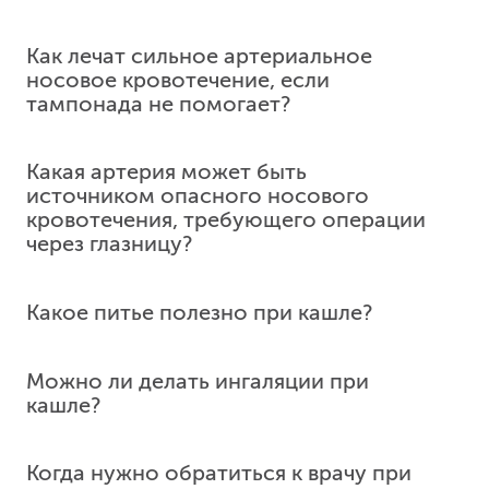
Перемещение угла глаза с коррекцией верхних
и нижних век
Как лечат сильное артериальное
5 335
у. е.
506 825
₽
носовое кровотечение, если
тампонада не помогает?
Устранение микростомы - пластика местными
тканями
5 335
у. е.
506 825
₽
Какая артерия может быть
источником опасного носового
Пластика нижнего века лоскутом верхнего века
кровотечения, требующего операции
5 335
у. е.
506 825
₽
через глазницу?
Устранение дефектов твёрдого нёба
и альвеолярного отростка
Какое питье полезно при кашле?
5 335
у. е.
506 825
₽
Пластика остаточных дефектов нёба
Можно ли делать ингаляции при
5 335
у. е.
506 825
₽
кашле?
Устранение рубцов с пластикой свободным
кожным трансплантатом
Когда нужно обратиться к врачу при
5 335
у. е.
506 825
₽