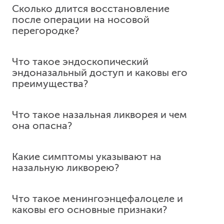
Сколько длится восстановление
Операцию не проводят в период беременности
после операции на носовой
и кормления грудью, пациентам с онкологией,
перегородке?
нарушениями свертываемости крови, при
открытой форме туберкулеза, обострении
хронических заболеваний сердечно-сосудистой
Что такое эндоскопический
и дыхательной систем, при острых
эндоназальный доступ и каковы его
инфекционных процессах, нарушениях работы
преимущества?
печени и почек, при аллергии на
...
ещё
Что такое назальная ликворея и чем
Эндоскопический эндоназальный доступ — это
она опасна?
наиболее современный и эффективный метод
хирургии околоносовых пазух и основания
черепа. Его преимущества включают отсутствие
Какие симптомы указывают на
внешних разрезов, высокую точность действий
назальную ликворею?
хирурга благодаря интраоперационной
навигации, сохранение носового дыхания и
обоняния, а также быстрое
...
ещё
Что такое менингоэнцефалоцеле и
каковы его основные признаки?