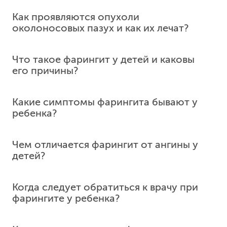
Как проявляются опухоли
околоносовых пазух и как их лечат?
Что такое фарингит у детей и каковы
Опухоли околоносовых пазух могут проявляться
его причины?
затрудненным носовым дыханием, выделениями
из носа, неврологическими нарушениями
(онемение части лица, боли), двоением в глазах,
Какие симптомы фарингита бывают у
ухудшением зрения и лицевыми деформациями.
ребенка?
Лечатся они эндоскопически через нос, без
внешних разрезов, с использованием
интраоперационной
...
ещё
Чем отличается фарингит от ангины у
детей?
Когда следует обратиться к врачу при
фарингите у ребенка?