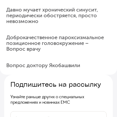
Давно мучает хронический синусит,
периодически обостряется, просто
невозможно
Доброкачественное пароксизмальное
позиционное головокружение −
Вопрос врачу
головокружения
Вопрос доктору Якобашвили
Подпишитесь на рассылку
Данная диссертационная работа проводилась у
Судя по вашим жалобам и анамнезу, у вас нельзя
пациентов с острым нозокомиальным синуситом
исключить доброкачественное пароксизмальное
в отделениях реанимации и интенсивной
Узнайте раньше других о специальных
позиционное головокружение
. Это заболевание
терапии. Синусит у таких пациентов
предложениях и новинках ЕМС
не относится к поражению центральной нервной
характеризуется специфической микрофлорой.
системы, а является
...
ещё
Необходимость использования