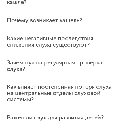
кашле?
Уранопластика
5 335
у. е.
506 825
₽
Почему возникает кашель?
Пластика тканями Филатовского стебля (1й этап,
без коррекции)
Какие негативные последствия
4 445
у. е.
422 275
₽
снижения слуха существуют?
Коррекция наружного угла глаза
4 090
у. е.
388 550
₽
Зачем нужна регулярная проверка
слуха?
Устранение рубцов лоскутом на ножке
4 090
у. е.
388 550
₽
Как влияет постепенная потеря слуха
Пластика кожным лоскутом на питающей ножке
на центральные отделы слуховой
5 057
у. е.
480 415
₽
системы?
Ревизия язычного и лицевого нерва
4 090
у. е.
388 550
₽
Важен ли слух для развития детей?
Barbed фарингопластика с тонзиллэктомией