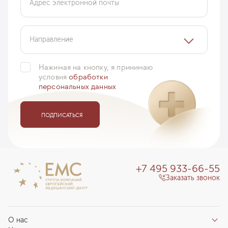
фотодинамической терапии у этой группы
Адрес электронной почты
пациентов была обусловлена высоким уровнем
прием к отоларингологу
...
ещё
Направление
Якобашвили Ираклий
08 сентября 2015
Нажимая на кнопку, я принимаю
условия
обработки
персональных данных
ПОДПИСАТЬСЯ
+7 495 933-66-55
Заказать звонок
О нас