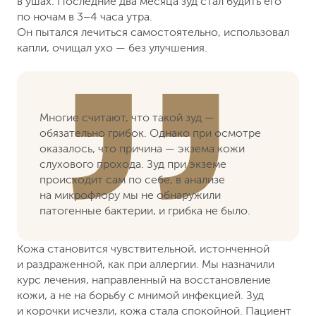
в ушах. Последние два месяца зуд стал будить его
по ночам в 3–4 часа утра.
Он пытался лечиться самостоятельно, использовал
капли, очищал ухо — без улучшения.
Многие считают, что такой зуд —
обязательно грибок. Однако при осмотре
оказалось, что причина — экзема кожи
слухового прохода. Зуд при экземе
происходит сам по себе, в анализе
на микрофлору мы не обнаружили
патогенные бактерии, и грибка не было.
Кожа становится чувствительной, истонченной
и раздраженной, как при аллергии. Мы назначили
курс лечения, направленный на восстановление
кожи, а не на борьбу с мнимой инфекцией. Зуд
и корочки исчезли, кожа стала спокойной. Пациент