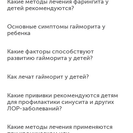
Какие методы лечения фарингита у
детей рекомендуются?
Основные симптомы гайморита у
ребенка
Какие факторы способствуют
развитию гайморита у детей?
К симптомам гайморита относятся боль и
Как лечат гайморит у детей?
давление за щеками и вокруг глаз, в переносице,
усиленная заложенность носа, желтое или
зеленоватое отделяемое из носа, повышение
Какие прививки рекомендуются детям
температуры тела и кашель от стекания слизи в
для профилактики синусита и других
носоглотку. Если насморк у ребенка длится
ЛОР-заболеваний?
более 7-10 дней, можно заподозрить развитие
бактериального
...
ещё
Какие методы лечения применяются