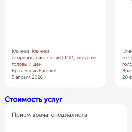
Клиника:
Клиника
Кли
оториноларингологии (ЛОР), хирургии
отор
головы и шеи
гол
Врач:
Басин Евгений
Вра
5 апреля 2026
20 
Стоимость услуг
Прием врача-специалиста
Прием (осмотр, консультация) врача-сурдолога