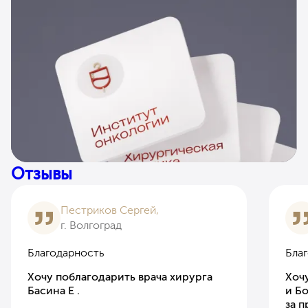
Отзывы
Пестриков Сергей,
г. Волгоград
Благодарность
Бла
Хочу поблагодарить врача хирурга
Хоч
Басина Е .
и Б
за 