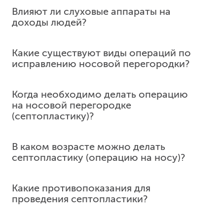
11 385
у. е.
1 081 575
₽
Влияют ли слуховые аппараты на
доходы людей?
Barbed фарингопластика без тонзиллэктомии
9 085
у. е.
863 075
₽
Какие существуют виды операций по
Абляция задних носовых нервов
исправлению носовой перегородки?
3 710
у. е.
352 450
₽
Когда необходимо делать операцию
на носовой перегородке
(септопластику)?
В каком возрасте можно делать
септопластику (операцию на носу)?
Какие противопоказания для
проведения септопластики?