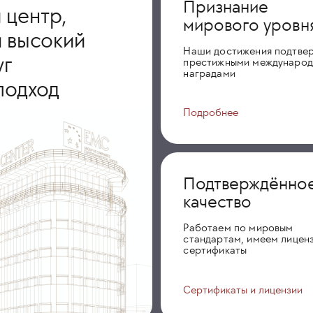
Признание
 центр,
мирового уровн
 высокий
Наши достижения подтве
уг
престижными междунаро
наградами
подход
Подробнее
Подтверждённо
качество
Работаем по мировым
стандартам, имеем лиценз
сертификаты
Сертификаты и лицензии