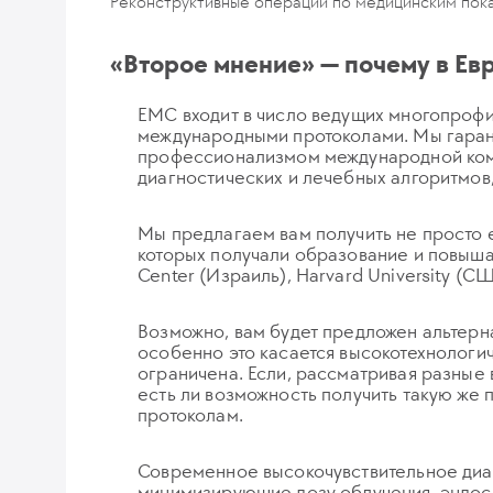
Реконструктивные операции по медицинским пок
«Второе мнение» — почему в Ев
ЕМС входит в число ведущих многопрофил
международными протоколами. Мы гаран
профессионализмом международной кома
диагностических и лечебных алгоритмов
Мы предлагаем вам получить не просто е
которых получали образование и повыша
Center (Израиль), Harvard University (С
Возможно, вам будет предложен альтерна
особенно это касается высокотехнологи
ограничена. Если, рассматривая разные 
есть ли возможность получить такую же
протоколам.
Современное высокочувствительное диа
минимизирующие дозу облучения, эндос