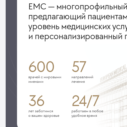
ЕМС — многопрофильный
предлагающий пациентам
уровень медицинских усл
и персонализированный 
600
57
врачей с мировыми
направлений
именами
лечения
36
24/7
лет заботимся
работаем в любое
о вашем здоровье
удобное время