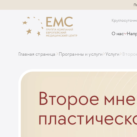
П
Круглосуточн
О нас
Напр
Главная страница
Программы и услуги
Услуги
Второе
Второе мне
пластическ