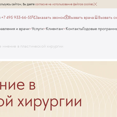
ользуясь сайтом, Вы даете
согласие на использование файлов cookies
+7 495 933-66-55
Заказать звонок
Вызвать врача
Вызвать с
о
авления и врачи
Услуги
Клиентам
Контакты
Годовые программ
 мнение в пластической хирургии
ние в
ой хирургии