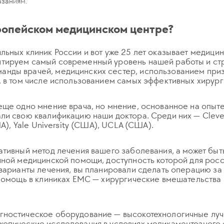
азаниям.
ропейском медицинском центре?
ьных клиник России и вот уже 25 лет оказывает медицин
тируем самый современный уровень нашей работы и ст
нды врачей, медицинских сестер, использованием приз
, в том числе использованием самых эффективных хирург
ще одно мнение врача, но мнение, основанное на опыте 
ли свою квалификацию наши доктора. Среди них — Clevel
ША), Yale University (США), UCLA (США).
тивный метод лечения вашего заболевания, а может быть
чной медицинской помощи, доступность которой для росс
варианты лечения, вы планировали сделать операцию за 
 помощь в клиниках ЕМС — хирургические вмешательств
гностическое оборудование — высокотехнологичные луч
копические исследования в условиях медикаментозного 