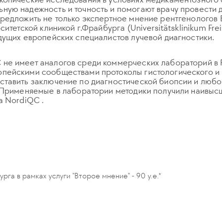
ую надежность и точность и помогают врачу провести 
редложить не только экспертное мнение рентгенологов
итетской клиникой г.Фрайбурга (Universitätsklinikum Fre
дущих европейских специалистов лучевой диагностики.
не имеет аналогов среди коммерческих лабораторий в Р
пейскими сообществами протоколы гистологического и 
тавить заключение по диагностической биопсии и любо
. Применяемые в лаборатории методики получили наивыс
а NordiQC .
га в рамках услуги "Второе мнение" - 90 у.е.*