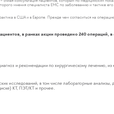
 – очная консультация пациентов, которым по медицинским пок
второго мнения специалиста ЕМС по заболеванию и тактике его
рактика в США и в Европе. Прежде чем согласиться на операци
ациентов, в рамках акции проведено 240 операций, в
иагноз и рекомендации по хирургическому лечению, из 
ских исследований, в том числе лабораторные анализы,
иске) КТ, ПЭТ/КТ и прочее.