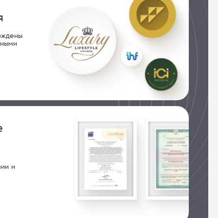
я
рждены
дными
е
ии и