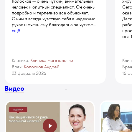
Колосков — очень чуткий, внимательный
хиру
человек и опытный специалист. Он очень
Сего
подробно и терпеливо все объясняет.
оказ
С ним я всегда чувствую себя в надежных
Даск
руках и очень ему благодарна за чуткое
...
рабо
ещё
прои
она 
Клиника:
Клиника маммологии
Клин
Врач:
Колосков Андрей
Врач
23 февраля 2026
16 ф
Видео