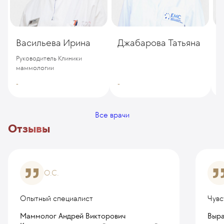
Васильева Ирина
Джабарова Татьяна
Д
Руководитель Клиники
маммологии
-
-
-
Все врачи
Отзывы
О.С.
Опытный специалист
Чувс
Маммолог Андрей Викторович
Выра