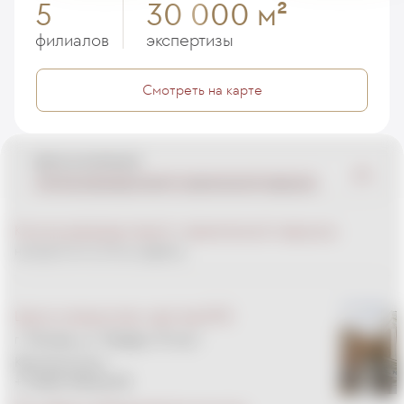
5
30 000 м
2
филиалов
экспертизы
Смотреть на карте
Центр компетенций
Клиника репродуктивной и пренатальной медицины
Клиника репродуктивной и пренатальной медицины
находится по этому адресу:
Центр материнства и детства EMC
г. Москва, ул. Правды, 15 стр.1
Круглосуточно
+7 (495) 933-66-55